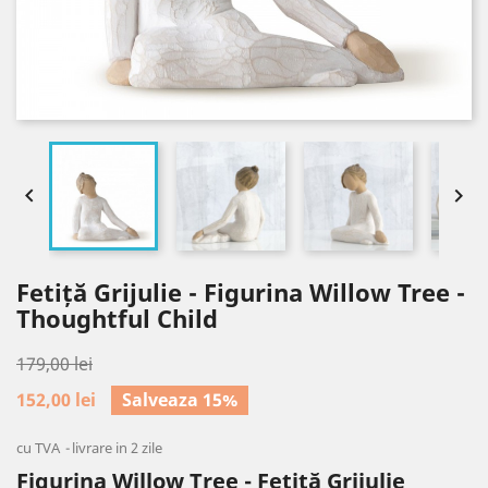


Fetiță Grijulie - Figurina Willow Tree -
Thoughtful Child
179,00 lei
152,00 lei
Salveaza 15%
cu TVA
livrare in 2 zile
Figurina Willow Tree - Fetiță Grijulie