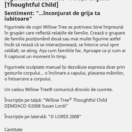
[Thoughtful Child]
Sentiment: "...înconjurat de grija ta
iubitoare"
Figurinele de copii Willow Tree se potrivesc bine împreună
în grupări care reflectă relațiile de familie. Crează o grupare
de familie poziționând două sau mai multe figurine astfel
încât să reiasă că se interacționează, se întorce unul spre
celălalt, se ating. Așa cum familiile fac. Aproape ca și cum ai
fi capturat un moment în timp.
Figurinele sculptate manual își dezvăluie expresia doar prin
gesturile corpului... o înclinare a capului, plasarea mâinilor,
o întoarcere a corpului.
Un cadou Willow Tree® comunică dincolo de cuvinte.
®
Înscripție pe talpă: "Willow Tree
Thoughtful Child
DEMDACO ©2008 Susan Lordi"
Înscripție pe laterală: "© LORDI 2008"
Cantitate