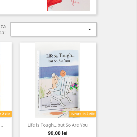
aza

pa:
n 2 zile
livrare in 2 zile
..
Life is Tough...but So Are You
Pret
99,00 lei