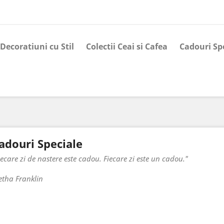
Decoratiuni cu Stil
Colectii Ceai si Cafea
Cadouri Sp
adouri Speciale
iecare zi de nastere este cadou. Fiecare zi este un cadou."
etha Franklin