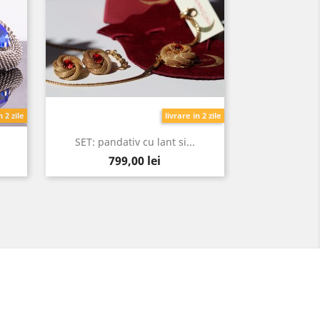
n 2 zile
livrare in 2 zile
SET: pandativ cu lant si...
Pret
799,00 lei