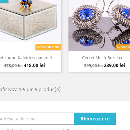
livrare in 2 zile
livrare i
et cadou Kaleidoscope inel
Cercei Mesh Bezel cu...
Pret
Pret
Pret
Pret
418,00 lei
239,00 lei
478,00 lei
299,00 lei
de
de
baza
baza
afiseaza 1-9 din 9 produs(e)