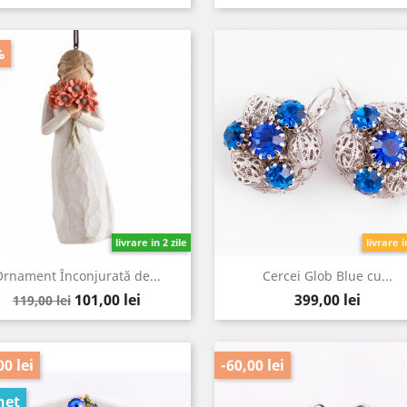
de
baza
%
livrare in 2 zile
livrare i
rnament Înconjurată de...
Cercei Glob Blue cu...
Pret
Pret
Pret
101,00 lei
399,00 lei
119,00 lei
de
baza
00 lei
-60,00 lei
het