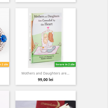
n 2 zile
livrare in 2 zile
Mothers and Daughters are...
Pret
99,00 lei