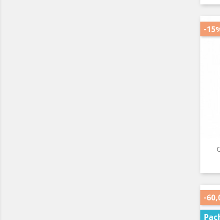
-15
O
-60,
Pac