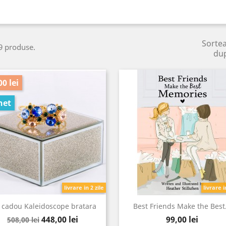
Sorte
9 produse.
du
00 lei
het
livrare in 2 zile
livrare i
 cadou Kaleidoscope bratara
Best Friends Make the Best.
Pret
Pret
Pret
448,00 lei
99,00 lei
508,00 lei