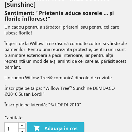
[Sunshine]
Sentiment: "Prietenia aduce soarele ... și
florile înfloresc!"
Un cadou pentru a sărbători prietenii sau pentru cei care
iubesc florile!
Îngerii de la Willow Tree răsună cu multe culturi și vârste ale
oamenilor. Pentru unii reprezintă protecție, pentru unii sunt
o amintire exterioară a păcii interioare, iar pentru alții
reprezintă un mod de a-și aminti de cei care au părăsit acest
pământ.
Un cadou Willow Tree® comunică dincolo de cuvinte.
®
Înscripție pe talpă: "Willow Tree
Sunshine DEMDACO
©2010 Susan Lordi"
Înscripție pe laterală: "© LORDI 2010"
Cantitate

Adauga in cos