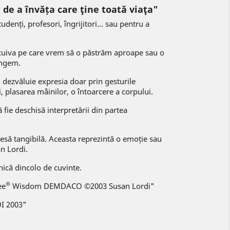
de a învăța care ţine toată viaţa"
denți, profesori, îngrijitori... sau pentru a
 cuiva pe care vrem să o păstrăm aproape sau o
ingem.
i dezvăluie expresia doar prin gesturile
i, plasarea mâinilor, o întoarcere a corpului.
 fie deschisă interpretării din partea
esă tangibilă. Aceasta reprezintă o emoție sau
n Lordi.
că dincolo de cuvinte.
®
ee
Wisdom DEMDACO ©2003 Susan Lordi"
DI 2003"