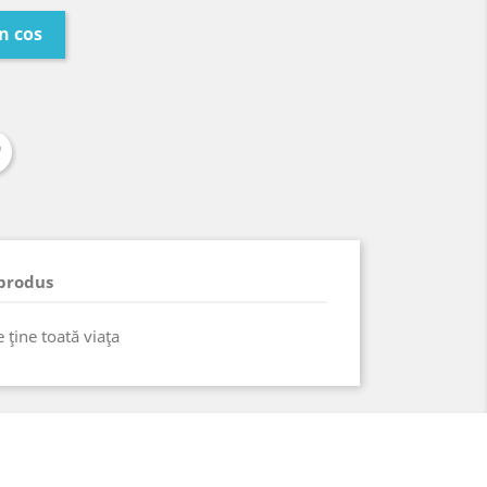
n cos
 produs
 ţine toată viaţa