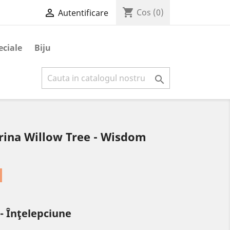
shopping_cart

Cos
(0)
Autentificare
eciale
Biju

urina Willow Tree - Wisdom
- Înţelepciune