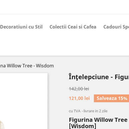
Decoratiuni cu Stil
Colectii Ceai si Cafea
Cadouri Sp
rina Willow Tree - Wisdom
Înţelepciune - Fig
142,00 lei
121,00 lei
Salveaza 15%
cu TVA
livrare in 2 zile
Figurina Willow Tree 
[Wisdom]