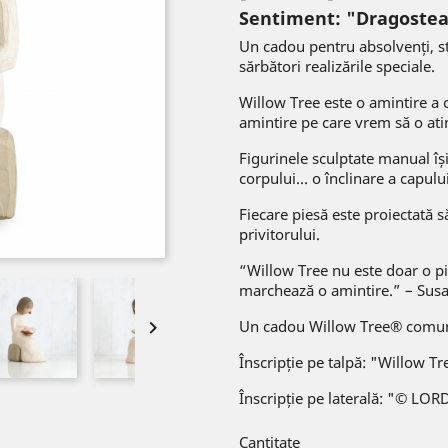
Sentiment: "Dragostea 
Un cadou pentru absolvenți, stu
sărbători realizările speciale.
Willow Tree este o amintire a
amintire pe care vrem să o at
Figurinele sculptate manual îș
corpului... o înclinare a capulu
Fiecare piesă este proiectată să
privitorului.
“Willow Tree nu este doar o pi
marchează o amintire.” – Susa

Un cadou Willow Tree® comuni
Înscripție pe talpă: "Willow Tr
Înscripție pe laterală: "© LOR
Cantitate