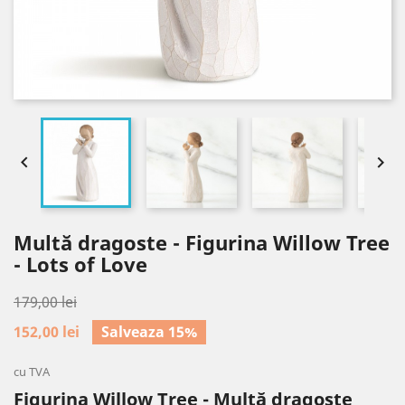


Multă dragoste - Figurina Willow Tree
- Lots of Love
179,00 lei
152,00 lei
Salveaza 15%
cu TVA
Figurina Willow Tree - Multă dragoste