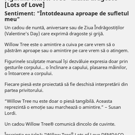
[Lots of Love]
Sentiment: "Întotdeauna aproape de sufletul
meu"
Un cadou de nuntă, aniversare sau de Ziua Îndrăgostiților
(Valentine's Day) care exprimă dragoste și grijă.
Willow Tree este o amintire a cuiva pe care vrem să o
păstrăm aproape sau o amintire pe care vrem să o atingem.
Figurinele sculptate manual își dezvăluie expresia doar prin
gesturile corpului... o înclinare a capului, plasarea mâinilor,
o întoarcere a corpului.
Fiecare piesă este proiectată să fie deschisă interpretării din
partea privitorului.
“Willow Tree nu este doar o piesă tangibilă. Aceasta
reprezintă o emoție sau marchează o amintire.” – Susan
Lordi.
Un cadou Willow Tree® comunică dincolo de cuvinte.
®
Înscripție pe talpă: "Willow Tree
Lots of Love DEMDACO