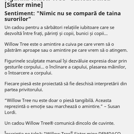
[Sister mine]
Sentiment: "Nimic nu se compară de taina
surorilor"
Un cadou pentru a sărbători relațiile iubitoare care se
dezvoltă între frați, părinți și copii, bunici și copii...
Willow Tree este o amintire a cuiva pe care vrem să o
păstrăm aproape sau o amintire pe care vrem să o atingem.
Figurinele sculptate manual își dezvăluie expresia doar prin
gesturile corpului... o înclinare a capului, plasarea mâinilor,
o întoarcere a corpului.
Fiecare piesă este proiectată să fie deschisă interpretării din
partea privitorului.
“Willow Tree nu este doar o piesă tangibilă. Aceasta
reprezintă o emoție sau marchează o amintire.” – Susan
Lordi.
Un cadou Willow Tree® comunică dincolo de cuvinte.
®
Înscripție pe talpă: "Willow Tree
Sister mine DEMDACO