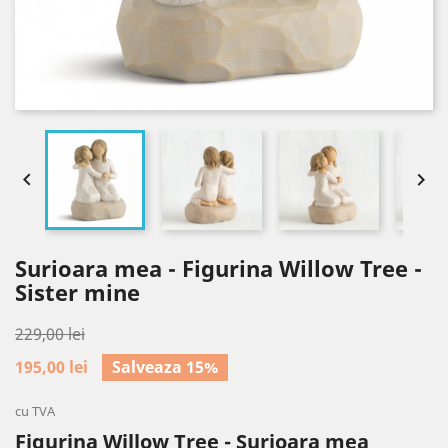


Surioara mea - Figurina Willow Tree -
Sister mine
229,00 lei
195,00 lei
Salveaza 15%
cu TVA
Figurina Willow Tree - Surioara mea