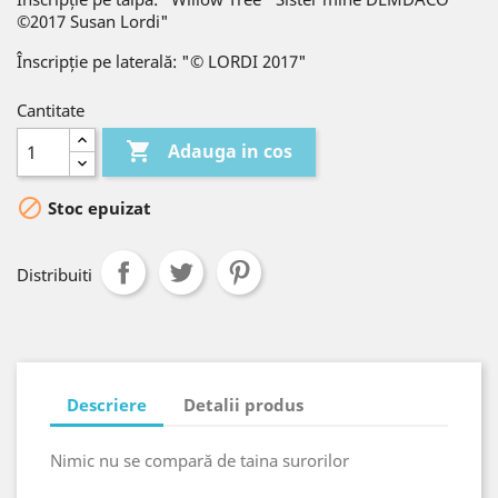
©2017 Susan Lordi"
Înscripție pe laterală: "© LORDI 2017"
Cantitate

Adauga in cos

Stoc epuizat
Distribuiti
Descriere
Detalii produs
Nimic nu se compară de taina surorilor